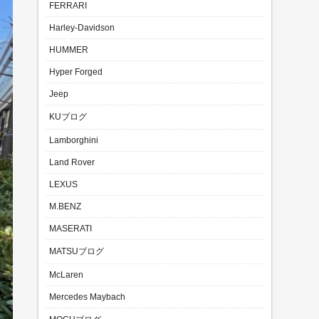
FERRARI
Harley-Davidson
HUMMER
Hyper Forged
Jeep
KUブログ
Lamborghini
Land Rover
LEXUS
M.BENZ
MASERATI
MATSUブログ
McLaren
Mercedes Maybach