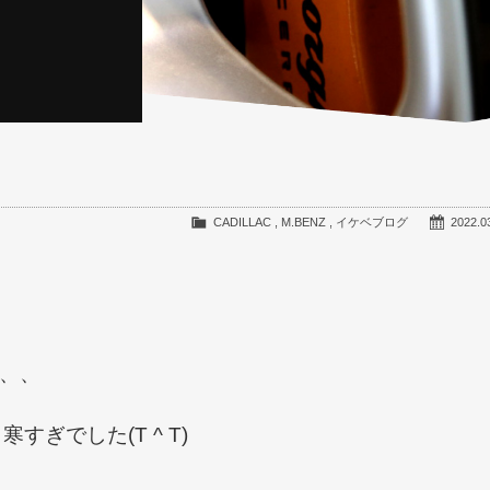
CADILLAC
,
M.BENZ
,
イケベブログ
2022.0
、、
ぎでした(T ^ T)