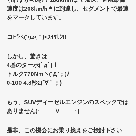
速度は268km/h＊に到達し、セグメントで最速
をマークしています。
コピペ(´•̥ω•̥｀)<ｽｲﾏｾﾝ!!
しかし、驚きは
4基のターボ(ﾟдﾟ)！
トルク770Nmヽ(´Д`；)ﾉ
0-100 4.8秒Σ(´∀｀；)
もう、SUVディーゼルエンジンのスペックでは
ありません(･ ∀ ･)
是非、この機会にお乗り換えをご検討下さい