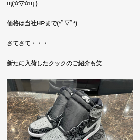
щ(☆▽☆щ )
価格は当社HPまで(*ﾟ▽ﾟ*)
さてさて・・・
新たに入荷したクックのご紹介も笑