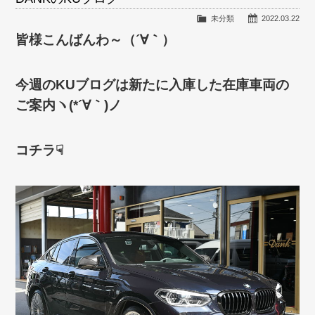
未分類
2022.03.22
皆様こんばんわ～（´∀｀）
今週のKUブログは新たに入庫した在庫車両の
ご案内ヽ(*´∀｀)ノ
コチラ☟