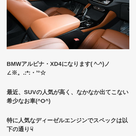
BMWアルピナ・XD4になります( ^-^)ノ
∠※。.:*:・’°☆
最近、SUVの人気が高く、なかなか出てこない
希少なお車(^O^)
特に人気なディーゼルエンジンでスペックは以
下の通り☟