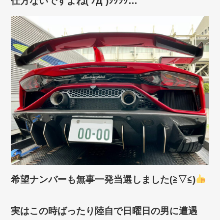
仕方ないですよね( ﾉД`)ｼｸｼｸ…
希望ナンバーも無事一発当選しました(≧▽≦)
実はこの時ばったり陸自で日曜日の男に遭遇