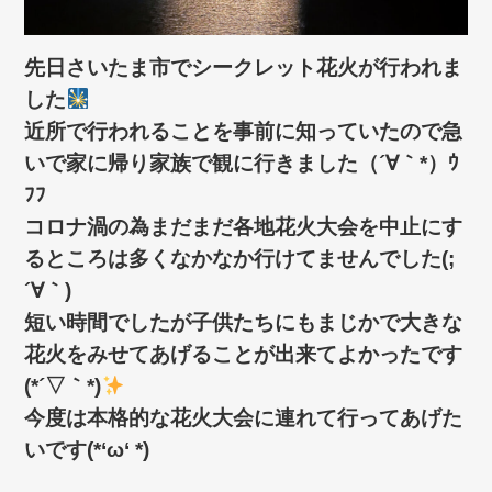
先日さいたま市でシークレット花火が行われま
した
近所で行われることを事前に知っていたので急
いで家に帰り家族で観に行きました（´∀｀*）ｳ
ﾌﾌ
コロナ渦の為まだまだ各地花火大会を中止にす
るところは多くなかなか行けてませんでした(;
´∀｀)
短い時間でしたが子供たちにもまじかで大きな
花火をみせてあげることが出来てよかったです
(*´▽｀*)
今度は本格的な花火大会に連れて行ってあげた
いです(*‘ω‘ *)