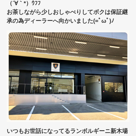
（´∀｀*）ｳﾌﾌ
お茶しながら少しおしゃべりしてボクは保証継
承の為ディーラーへ向かいました(=ﾟωﾟ)ﾉ
いつもお世話になってるランボルギーニ新木場