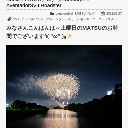
AventadorSVJ Roadster
Lamborghini
,
MATSUブログ
2022.08.27
SVJ
,
アドペルソナム
,
アヴェンタドール
,
ランボルギーニ
,
ロードスター
みなさんこんばんは～土曜日のMATSUのお時
間でございます٩( ”ω” )و