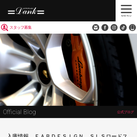
買取査定
会社概要
アクセス
スタッフ募集
Official Blog
公式ブログ
入庫情報 ＦＡＢＤＥＳＩＧＮ ＳＬＳロードス