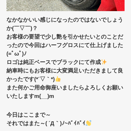
なかなかいい感じになったのではないでしょう
か(￣▽￣)？
お客様の要望で少し艶を引かせたいとのことだ
ったので今回はハーフグロスにて仕上げました
(=ﾟωﾟ)ﾉ
ロゴは純正ベースでブラックにて作成
納車時にもお客様に大変満足いただきまして良
かったです(*´▽｀*)
また何かご用命御座いましたらよろしくお願い
いたしますm(__)m
今日はここまで～
それではまた～( ´Д｀)ﾉ~ﾊﾞｲﾊﾞｲ