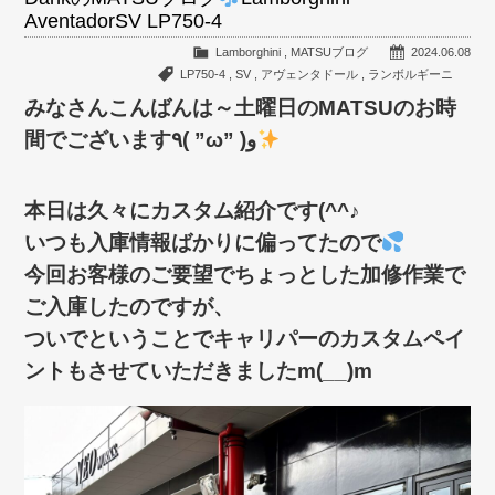
AventadorSV LP750-4
Lamborghini
,
MATSUブログ
2024.06.08
LP750-4
,
SV
,
アヴェンタドール
,
ランボルギーニ
みなさんこんばんは～土曜日のMATSUのお時
間でございます٩( ”ω” )و
本日は久々にカスタム紹介です(^^♪
いつも入庫情報ばかりに偏ってたので
今回お客様のご要望でちょっとした加修作業で
ご入庫したのですが、
ついでということでキャリパーのカスタムペイ
ントもさせていただきましたm(__)m