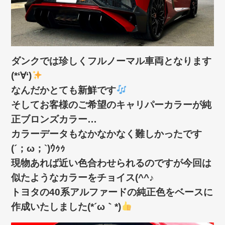
ダンクでは珍しくフルノーマル車両となります
(*‘∀‘)
なんだかとても新鮮です
そしてお客様のご希望のキャリパーカラーが純
正ブロンズカラー…
カラーデータもなかなかなく難しかったです
(´；ω；`)ｳｩｩ
現物あれば近い色合わせられるのですが今回は
似たようなカラーをチョイス(^^♪
トヨタの40系アルファードの純正色をベースに
作成いたしました(*´ω｀*)