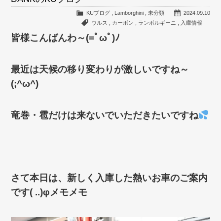
KUブログ
,
Lamborghini
,
未分類
2024.09.10
ウルス
,
カーボン
,
ランボルギーニ
,
入庫情報
皆様こんばんわ～(=ﾟωﾟ)ﾉ
最近は天候の移り変わりが激しいですね～
(;^ω^)
竜巻・雹だけは来ないでいただきたいですね
さて本日は、新しく入庫した熱いお車のご案内
です( ..)φメモメモ