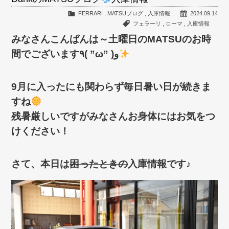
FERRARI
,
MATSUブログ
,
入庫情報
2024.09.14
フェラーリ
,
ローマ
,
入庫情報
みなさんこんばんは～土曜日のMATSUのお時
間でございます٩( ”ω” )و
9月に入ったにも関わらず毎日暑い日が続きま
すね
残暑厳しいですがみなさんお身体にはお気をつ
けください！
さて、本日は
困ったときの
入庫情報です♪