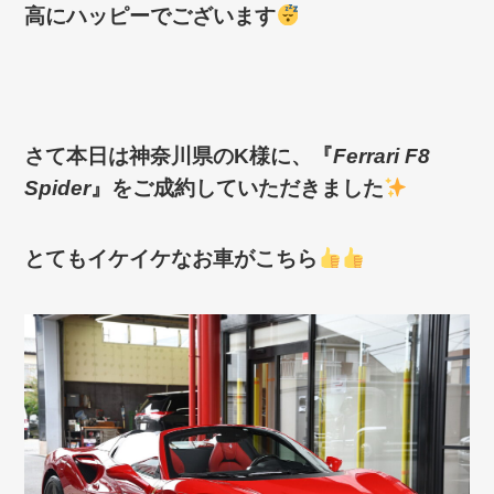
高にハッピーでございます
さて本日は神奈川県のK
様に、
『
Ferrari F8
Spider
』
をご成約していただきました
とてもイケイケなお車がこちら