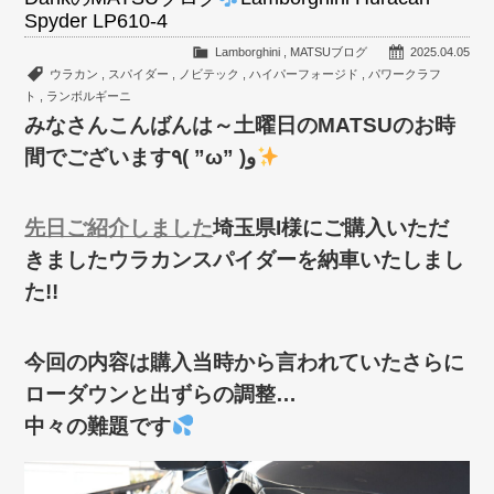
Spyder LP610-4
Lamborghini
,
MATSUブログ
2025.04.05
ウラカン
,
スパイダー
,
ノビテック
,
ハイパーフォージド
,
パワークラフ
ト
,
ランボルギーニ
みなさんこんばんは～土曜日のMATSUのお時
間でございます٩( ”ω” )و
先日ご紹介しました
埼玉県I様にご購入いただ
きましたウラカンスパイダーを納車いたしまし
た!!
今回の内容は購入当時から言われていたさらに
ローダウンと出ずらの調整…
中々の難題です