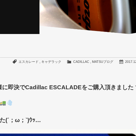
エスカレード
,
キャデラック
CADILLAC
,
MATSUブログ
2017.1
決でCadillac ESCALADEをご購入頂きました
´；ω；`)ｳｯ…