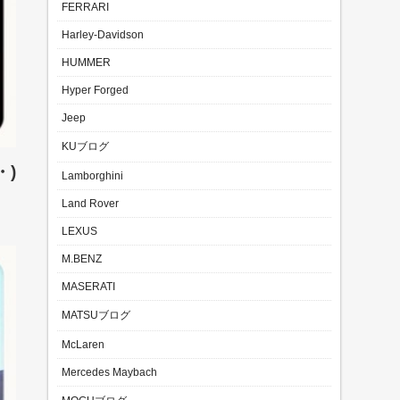
FERRARI
Harley-Davidson
HUMMER
Hyper Forged
Jeep
KUブログ
)
Lamborghini
Land Rover
LEXUS
M.BENZ
MASERATI
MATSUブログ
McLaren
Mercedes Maybach