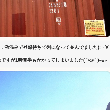
激混みで登録待ちで列になって並んでました(;・∀・
すが1時間半もかかってしまいました( ˘•ω•˘ )
チェッ