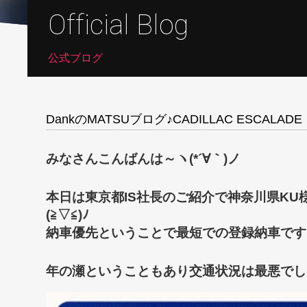
Official Blog
公式ブログ
DankのMATSUブログ♪CADILLAC ESCALADE
みなさんこんばんは～ヽ(*´∀｀)ノ
本日は東京都IS社長のご紹介で神奈川県KU様に即
(≧▽≦)ﾉ
納車優先ということで最短での登録納車です
年の瀬ということもあり交通状況は最悪でした(