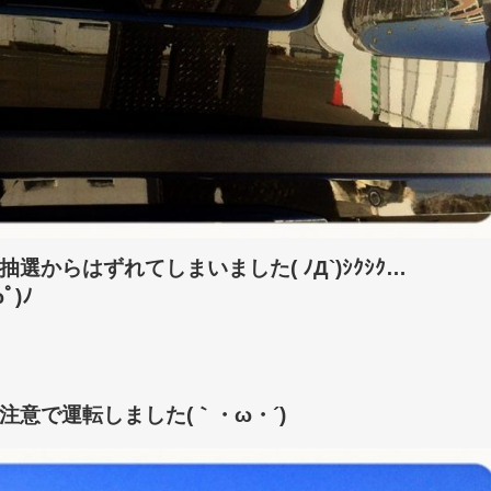
からはずれてしまいました( ﾉД`)ｼｸｼｸ…
)ﾉ
意で運転しました(｀・ω・´)ゞ