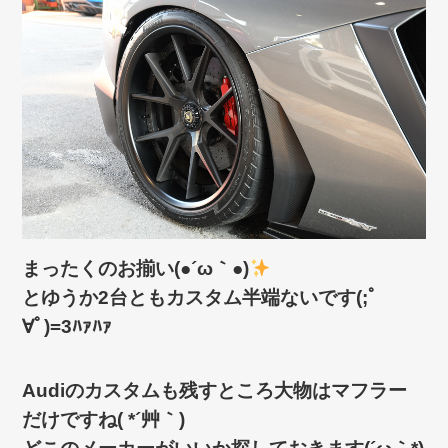
まったくのお揃い(●´ω｀●)
とゆうか2台ともカスタム半端ないです(;ﾟ
∀ﾟ)=3ﾊｧﾊｧ
Audiのカスタムも残すところ大物はマフラー
だけですね( *´艸｀)