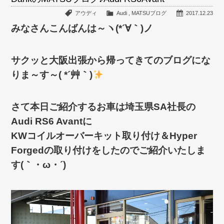
アウディ
Audi
,
MATSUブログ
2017.12.23
みなさんこんばんは～ヽ(*´∀｀)ノ
サクッと大阪出張から帰ってきてのブログにな
りま～す～( *´艸｀)
さて本日ご紹介するお車は埼玉県SA社長の
Audi RS6 Avantに
KWコイルオーバーキット取り付け＆Hyper
Forgedの取り付けをしたのでご紹介いたしま
す(｀・ω・´)ゞ