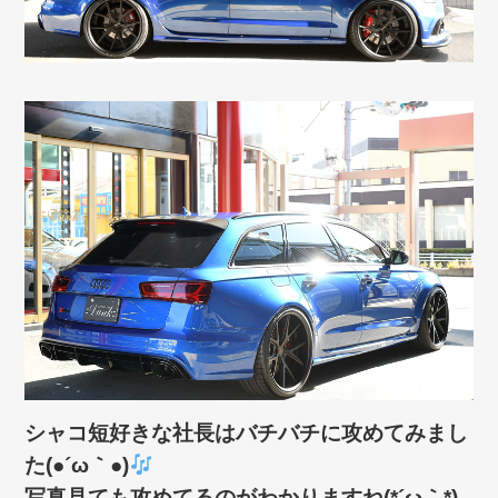
シャコ短好きな社長はバチバチに攻めてみまし
た(●´ω｀●)
写真見ても攻めてるのがわかりますね(*´ω｀*)