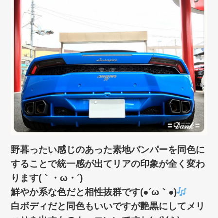
野暮ったい感じのあった素地バンパーを同色に
することで統一感が出てリアの印象が全く変わ
ります(｀・ω・´)ゞ
鮮やか系な色だと相性抜群です(●´ω｀●)
白ボディだと同色もいいですが艶黒にしてメリ