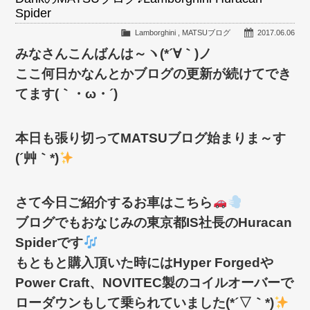
Spider
Lamborghini
,
MATSUブログ
2017.06.06
みなさんこんばんは～ヽ(*´∀｀)ノ
ここ何日かなんとかブログの更新が続けてでき
てます(｀・ω・´)ゞ
本日も張り切ってMATSUブログ始まりま～す
(´艸｀*)
さて今日ご紹介するお車はこちら
ブログでもおなじみの東京都IS社長のHuracan
Spiderです
もともと購入頂いた時にはHyper Forgedや
Power Craft、NOVITEC製のコイルオーバーで
ローダウンもして乗られていました(*´▽｀*)