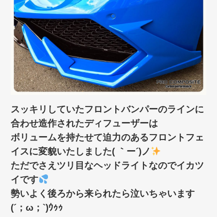
スッキリしていたフロントバンパーのラインに
合わせ造作されたディフューザーは
ボリュームを持たせて迫力のあるフロントフェ
イスに変貌いたしました( ｀ー´)ノ
ただでさえツリ目なヘッドライトなのでイカツ
イです
勢いよく後ろから来られたら泣いちゃいます
(´；ω；`)ｳｩｩ