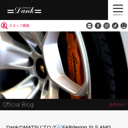
買取査定
会社概要
アクセス
スタッフ募集
Official Blog
公式ブログ
DankのMATSUブログ
FABdesign SLS AMG