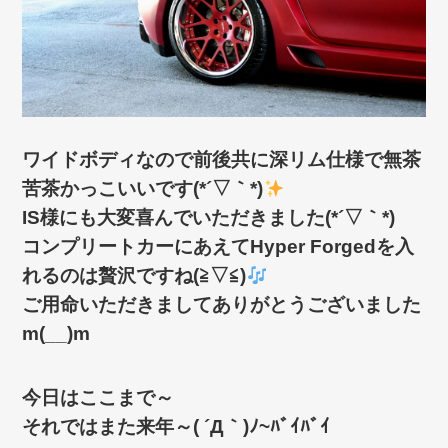
ワイドボディなので前後共に深リム仕様で無茶
苦茶かっこいいです(*´▽｀*)
IS様にも大変喜んでいただきました(*´▽｀*)
コンプリートカーにあえてHyper Forgedを入
れるのは贅沢ですね(≧▽≦)
ご用命いただきましてありがとうございました
m(__)m
今日はここまで～
それではまた来年～( ´Д｀)ﾉ~ﾊﾞｲﾊﾞｲ