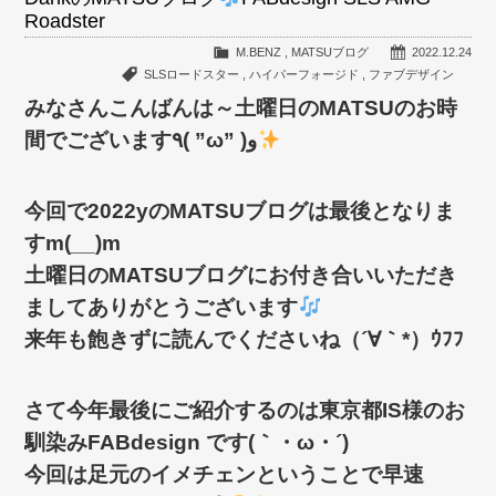
Roadster
M.BENZ
,
MATSUブログ
2022.12.24
SLSロードスター
,
ハイパーフォージド
,
ファブデザイン
みなさんこんばんは～土曜日のMATSUのお時
間でございます٩( ”ω” )و
今回で2022yのMATSUブログは最後となりま
すm(__)m
土曜日のMATSUブログにお付き合いいただき
ましてありがとうございます
来年も飽きずに読んでくださいね（´∀｀*）ｳﾌﾌ
さて今年最後にご紹介するのは東京都IS様のお
馴染みFABdesign です(｀・ω・´)ゞ
今回は足元のイメチェンということで早速