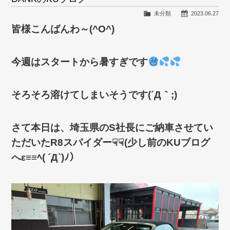
未分類
2023.06.27
皆様こんばんわ～(^O^)
今週はスタートから暑すぎです
そろそろ溶けてしまいそうです(´Д｀;)
さて本日は、埼玉県のS社長にご納車させてい
ただいたR8スパイダー☟☟(少し前のKUブログ
へε≡≡ﾍ( ´Д`)ﾉ）