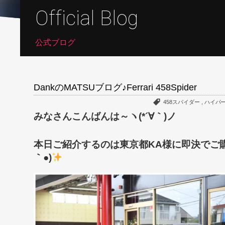
Official Blog
公式ブログ
DankのMATSUブログ♪Ferrari 458Spider
458スパイダー
,
ハイパ
みなさんこんばんは～ヽ(*´∀｀)ノ
本日ご紹介するのは東京都KA様に即決でご購入いただ
｀●)