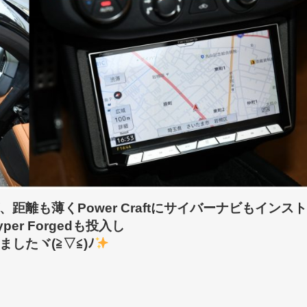
離も薄くPower Craftにサイバーナビもインスト
r Forgedも投入し
たヾ(≧▽≦)ﾉ