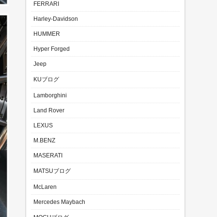
FERRARI
Harley-Davidson
HUMMER
Hyper Forged
Jeep
KUブログ
Lamborghini
Land Rover
LEXUS
M.BENZ
MASERATI
MATSUブログ
McLaren
Mercedes Maybach