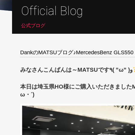
Official Blog
公式ブログ
DankのMATSUブログ♪MercedesBenz GLS550
みなさんこんばんは～MATSUです٩( ”ω” )و
本日は埼玉県HO様にご購入いただきましたMerc
ω・´)ゞ