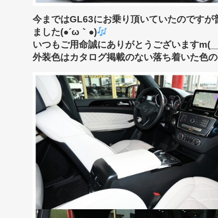
今まではGL63にお乗り頂いていたのです
ました(●´ω｀●)
いつもご用命誠にありがとうございますm(__
外装色はカタログ掲載のない落ち着いた色の