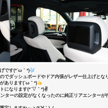
す(*´ω｀*)
のでダッシュボードやドア内張がレザー仕上げとな
ります(´ω｀*)
なります(*´▽｀*)✌
エンターの設定がなくなったのに純正リアエンターが
宝しますね～ヽ(*´∀｀)ノ