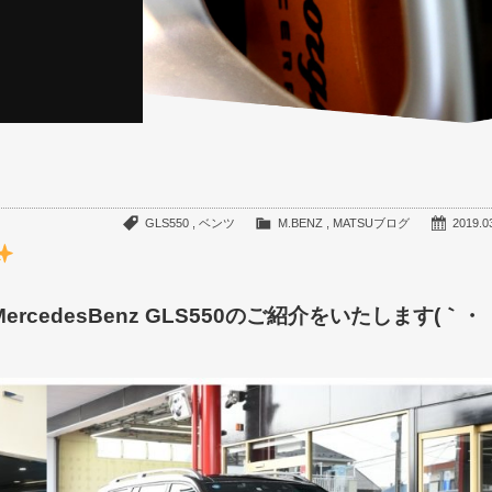
GLS550
,
ベンツ
M.BENZ
,
MATSUブログ
2019.0
edesBenz GLS550のご紹介をいたします(｀・