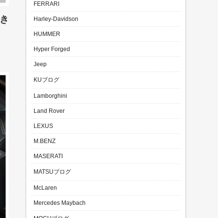
FERRARI
き
Harley-Davidson
HUMMER
Hyper Forged
Jeep
KUブログ
Lamborghini
Land Rover
LEXUS
M.BENZ
MASERATI
MATSUブログ
McLaren
Mercedes Maybach