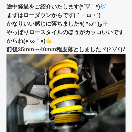
途中経過をご紹介いたします(*´▽｀*)
まずはローダウンからです(｀・ω・´)ゞ
かなりいい感じに落ちました٩( ”ω” )و
やっぱりロースタイルのほうがカッコいいです
からね(●´ω｀●)
前後35mm～40mm程度落としましたヾ(≧▽≦)ﾉ