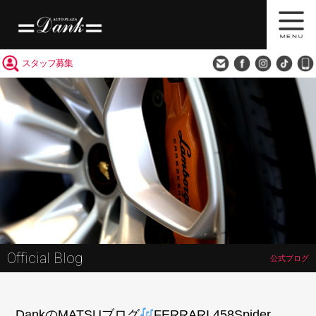
買取査定
会社概要
アクセス
スタッフ募集
Official Blog
公式ブログ
DankのMATSUブログ
FERRARI 458Spider