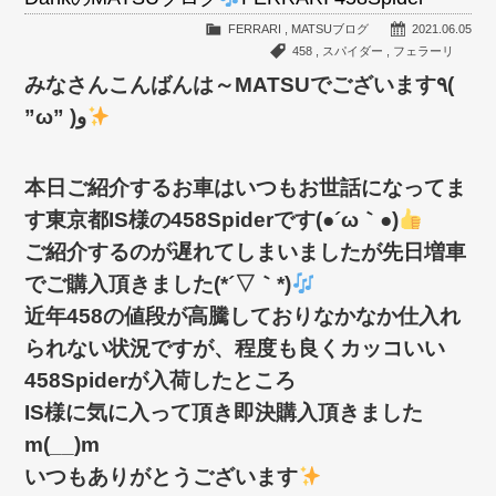
FERRARI
,
MATSUブログ
2021.06.05
458
,
スパイダー
,
フェラーリ
みなさんこんばんは～MATSUでございます٩(
”ω” )و
本日ご紹介するお車はいつもお世話になってま
す東京都IS様の458Spiderです(●´ω｀●)
ご紹介するのが遅れてしまいましたが先日増車
でご購入頂きました(*´▽｀*)
近年458の値段が高騰しておりなかなか仕入れ
られない状況ですが、程度も良くカッコいい
458Spiderが入荷したところ
IS様に気に入って頂き即決購入頂きました
m(__)m
いつもありがとうございます