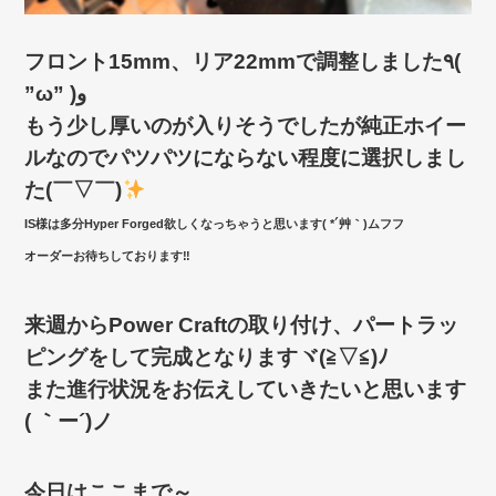
フロント15mm、リア22mmで調整しました٩(
”ω” )و
もう少し厚いのが入りそうでしたが純正ホイー
ルなのでパツパツにならない程度に選択しまし
た(￣▽￣)
IS様は多分Hyper Forged欲しくなっちゃうと思います( *´艸｀)ムフフ
オーダーお待ちしております‼
来週からPower Craftの取り付け、パートラッ
ピングをして完成となりますヾ(≧▽≦)ﾉ
また進行状況をお伝えしていきたいと思います
( ｀ー´)ノ
今日はここまで～