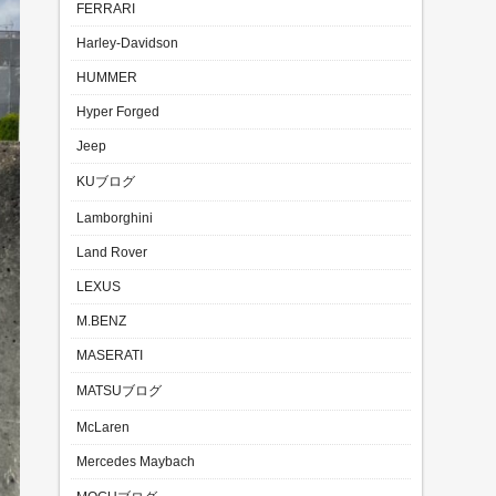
FERRARI
Harley-Davidson
HUMMER
Hyper Forged
Jeep
KUブログ
Lamborghini
Land Rover
LEXUS
M.BENZ
MASERATI
MATSUブログ
McLaren
Mercedes Maybach