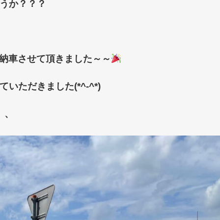
うか？？？
ご納車させて頂きました～～
ただきました(*^-^*)
、、