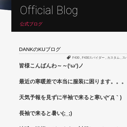
Official Blog
公式ブログ
DANKのKUブログ
F430
,
F430スパイダー
,
カスタム
,
ス
皆様こんばんわ～～(‘ω’)ノ
最近の寒暖差で本当に服装に困ります。。。
天気予報を見ずに半袖で来ると寒い(*´Д｀)
長袖で来ると暑い(;_;)