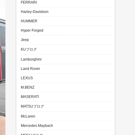
FERRARI
Harley-Davidson
HUMMER
Hyper Forged
Jeep
KUブログ
Lamborghini
Land Rover
LEXUS
M.BENZ
MASERATI
MATSUブログ
McLaren
Mercedes Maybach