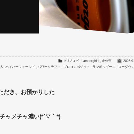
KUブログ
,
Lamborghini
,
未分類
2023.0
S
,
ハイパーフォージド
,
パワークラフト
,
プロコンポジット
,
ランボルギーニ
,
ローダウ
ただき、お預かりした
メチャ濃い(*´▽｀*)