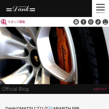
買取査定
会社概要
アクセス
スタッフ募集
Official Blog
公式ブログ
DankのMATSUブログ
ABARTH 595