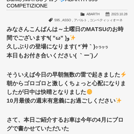
COMPETIZIONE
ABARTH
2023.10.28
595
,
ASSO
,
アバルト
,
コンペティッィオーネ
みなさんこんばんは～土曜日のMATSUのお時
間でございます٩( ”ω” )و
久しぶりの登場になります( *´艸｀)
ケラケラ
本日もお付き合いください( ｀ー´)ノ
そういえば今日の早朝無数の雷で起きました
朝からゴロゴロと激しくちょっと心配になりま
したが日中は快晴となりました
10月最後の週末有意義にお過ごしください
さて、本日ご紹介するお車は今年の4月にブロ
グで書かせていただいた