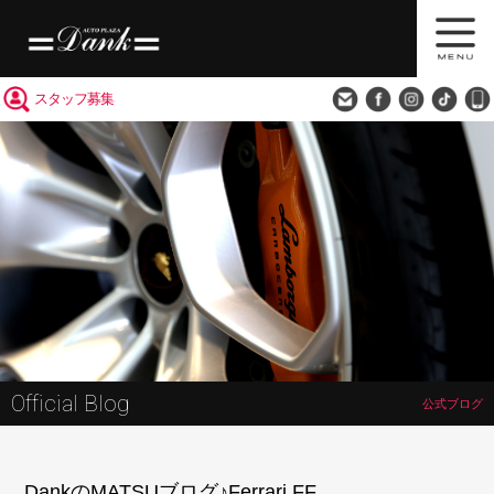
買取査定
会社概要
アクセス
スタッフ募集
Official Blog
公式ブログ
DankのMATSUブログ♪Ferrari FF