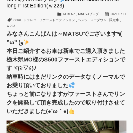
long First Edition(ｗ223)
M.BENZ
,
MATSUブログ
2021.07.11
S500
,
ドラレコ
,
ファーストエディション
,
ベンツ
,
ローダウン
,
限定車
,
ｗ223
みなさんこんばんは～MATSUでございます٩(
”ω” )و
本日ご紹介するお車は新車でご購入頂きました
栃木県MO様のS500ファーストエディションで
すヾ(≧▽≦)ﾉ
納車時にはまだリンクのデータなくノーマルで
お乗り頂いておりました
ちょっと前になりますがファーストさんでリン
クを開発して頂き完成したので取り付けさせて
いただきました(●´ω｀●)