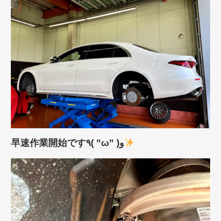
早速作業開始です٩( ”ω” )و