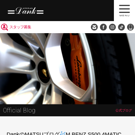
買取査定
会社概要
アクセス
スタッフ募集
Official Blog
公式ブログ
DankのMATSUブログ
M.BENZ S500 4MATIC