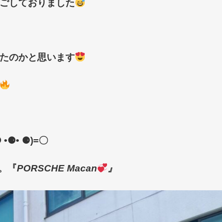
ごしておりました
たのかと思います
⚈
•
⚈
•
⚈
)=
〇
。『
PORSCHE Macan
』