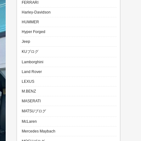
FERRARI
Harley-Davidson
HUMMER
Hyper Forged
Jeep
KUブログ
Lamborghini
Land Rover
LEXUS
M.BENZ
MASERATI
MATSUブログ
McLaren
Mercedes Maybach