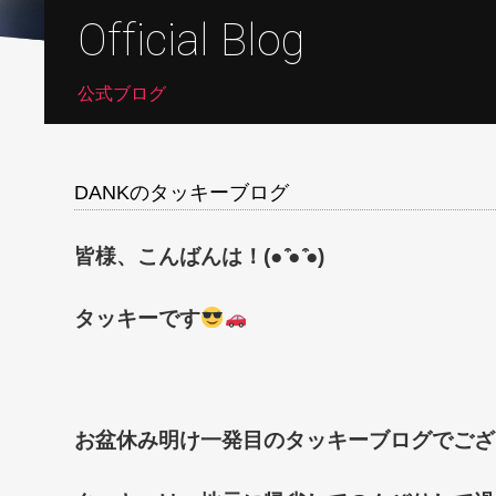
Official Blog
公式ブログ
DANKのタッキーブログ
皆様、こんばんは！
(●
̍̑
●
̍̑
●)
タッキーです
お盆休み明け一発目のタッキーブログでござ