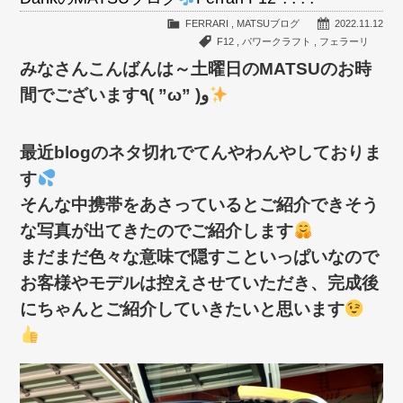
FERRARI
,
MATSUブログ
2022.11.12
F12
,
パワークラフト
,
フェラーリ
みなさんこんばんは～土曜日のMATSUのお時
間でございます٩( ”ω” )و
最近blogのネタ切れでてんやわんやしておりま
す
そんな中携帯をあさっているとご紹介できそう
な写真が出てきたのでご紹介します
まだまだ色々な意味で隠すこといっぱいなので
お客様やモデルは控えさせていただき、完成後
にちゃんとご紹介していきたいと思います