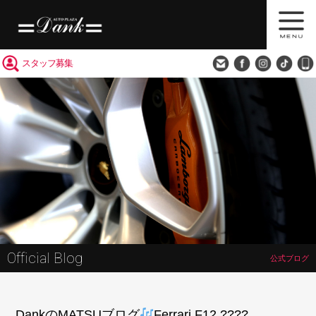
買取査定
会社概要
アクセス
スタッフ募集
Official Blog
公式ブログ
DankのMATSUブログ
Ferrari F12 ????