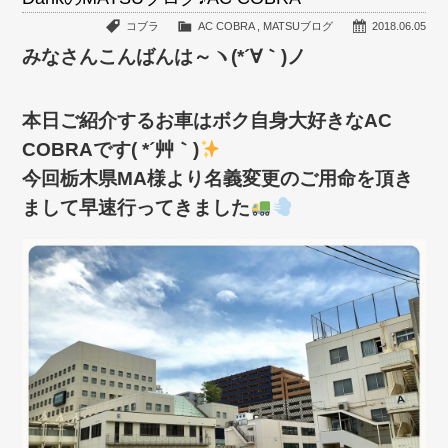
コブラ
AC COBRA
,
MATSUブログ
2018.06.05
みなさんこんばんは～ヽ(*´∀｀)ノ
本日ご紹介するお車はボク自身大好きなAC
COBRAです( *´艸｀)
今回栃木県MA様より名義変更のご用命を頂き
まして早速行ってきました