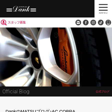
買取査定
会社概要
アクセス
スタッフ募集
Official Blog
公式ブログ
DankのMATSUブログ♪AC COBRA