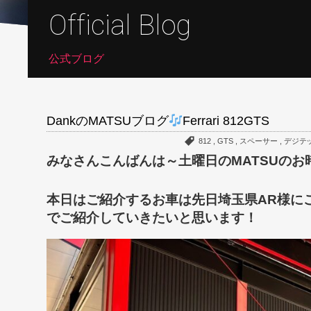
Official Blog
公式ブログ
DankのMATSUブログ
Ferrari 812GTS
812
,
GTS
,
スペーサー
,
デジテ
本日はご紹介するお車は先日埼玉県AR様にご
でご紹介していきたいと思います！