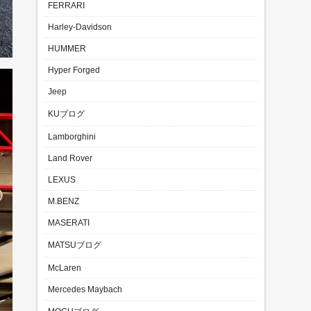
FERRARI
Harley-Davidson
HUMMER
Hyper Forged
Jeep
KUブログ
Lamborghini
Land Rover
LEXUS
M.BENZ
MASERATI
MATSUブログ
McLaren
Mercedes Maybach