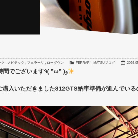
ック
,
ノビテック
,
フェラーリ
,
ローダウン
FERRARI
,
MATSUブログ
2026.0
みなさんこんばんは～土曜日のMATSUのお時間でございます٩( ”ω” )و
購入いただきました812GTS納車準備が進んでいる