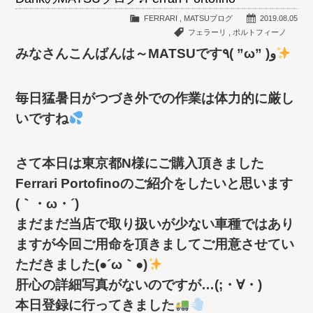
FERRARI
,
MATSUブログ
2019.08.05
フェラーリ
,
ポルトフィーノ
みなさんこんばんは～MATSUです٩( ”ω” )و
毎日猛暑日がつづき外での作業は体力的に厳し
いですね
さて本日は東京都N様にご購入頂きました
Ferrari Portofinoのご紹介をしたいと思います
(｀・ω・´)ゞ
まだまだ当店で取り扱いが少ない車種ではあり
ますが今回ご用命を頂きましてご用意させてい
ただきました(●´ω｀●)
肝心の詳細写真がないのですが…(;・∀・)
本日登録に行ってきました