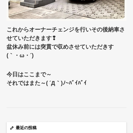
これからオーナーチェンジを行いその後納車さ
せていただきます❢
盆休み前には突貫で収めさせていただきす
(｀・ω・´)ゞ
今日はここまで～
それではまた～( ´Д｀)ﾉ~ﾊﾞｲﾊﾞｲ
最近の投稿