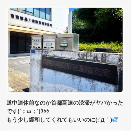
道中連休前なのか首都高速の渋滞がヤバかった
です(´；ω；`)ｳｩｩ
もう少し緩和してくれてもいいのに(;´Д｀)