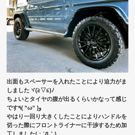
出面もスペーサーを入れたことにより迫力がま
しましたヾ(≧▽≦)ﾉ
ちょいとタイヤの腹が出るくらいかなって感じ
です٩( ”ω” )و
やはり一回り大きくしたことによりハンドルを
切った際にフロントライナーに干渉するため加
工しました(；´Д｀)