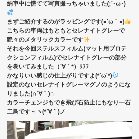
納車中に慌てて写真撮っちゃいました(;´･ω･)
まずご紹介するのがラッピングです(●´ω｀●)
こちらの車両はもともとセレナイトグレーで
艶々のメタリックカラーです
それを今回ステルスフィルム(マット用プロテ
クションフィルム)でセレナイトグレーの部分
を巻いてみました（´∀｀*）ｳﾌﾌ
かなりいい感じの仕上がりですよ(*´ω`*)
設定のないセレナイトグレーマグノのようにな
りました(∩´∀｀)∩
カラーチェンジもでき飛び石防止にもなり一石
二鳥です～ヽ(*´∀｀)ノ