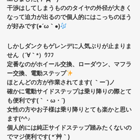
干渉はしてしまうもののタイヤの外径が大きく
なって迫力が出るので個人的にはこっちのほう
が好みです(●´ω｀●)
しかしダンクもゲレンデに人気ぶりが止まりま
せん（´∀｀*）ｳﾌﾌ
定番なのがホイール交換、ローダウン、マフラ
ー交換、電動ステップ
ほとんどの方が作業されてます( ｀ー´)ノ
確かに電動サイドステップは乗り降りの際とて
も便利です(｀・ω・´)ゞ
女性の方やお子様は乗り降りとても楽かと思い
ます(^^♪
個人的には純正サイドステップ踏みたくないの
でマジ便利です( *´艸｀)