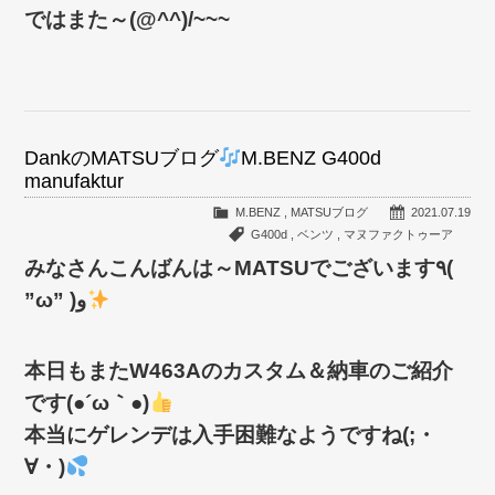
ではまた～(@^^)/~~~
DankのMATSUブログ
M.BENZ G400d
manufaktur
M.BENZ
,
MATSUブログ
2021.07.19
G400d
,
ベンツ
,
マヌファクトゥーア
みなさんこんばんは～MATSUでございます٩(
”ω” )و
本日もまたW463Aのカスタム＆納車のご紹介
です(●´ω｀●)
本当にゲレンデは入手困難なようですね(;・
∀・)