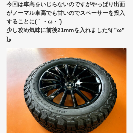
今回は車高をいじらないのですがやっぱり出面
がノーマル車高でも甘いのでスペーサーを投入
することに(｀・ω・´)ゞ
少し攻め気味に前後21mmを入れました٩( ”ω”
)و