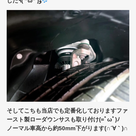
した٩( ”ω” )و
そしてこちも当店でも定番化しておりますファ
ースト製ローダウンサスも取り付け(=ﾟωﾟ)ﾉ
ノーマル車高から約50mm下がります(∩´∀｀)∩