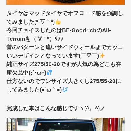
タイヤはマッドタイヤでオフロード感を強調し
てみました(*´▽｀*)
今回チョイスしたのはBF-GoodrichのAll-
Terrainを（´∀｀*）ｳﾌﾌ
昔のパターンと違いサイドウォールまでカッコ
いいデザインとなっています(￣▽￣)
純正サイズ275/50-20ですが人気の為どこも在
庫欠品中(;´･ω･)
仕方ないのでワンサイズ大きくし275/55-20に
してみました(●´ω｀●)
完成した車はこんな感じですヽ(^。^)ノ