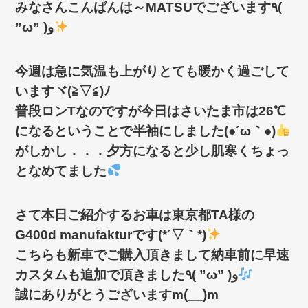
みなさんこんばんは～MATSUでございます٩(
”ω” )و
今週は急に気温も上がりとても暖かく過ごして
いますヾ(≧▽≦)ﾉ
普段ロンTなのですが今日はさいたま市は26℃
になるということで半袖にしました(●´ω｀●)
がしかし．．．夕方になると少し肌寒くちょっ
となめてました
さて本日ご紹介するお車は東京都TA様の
G400d manufakturです(*´▽｀*)
こちらも新車でご購入頂きまして納車前に早速
カスタムも追加で頂きました٩( ”ω” )و
誠にありがとうございますm(__)m