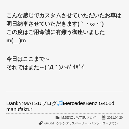
こんな感じでカスタムさせていただいたお車は
明日納車させていただきます(｀・ω・´)ゞ
この度はご用命誠に有難う御座いました
m(__)m
今日はここまで～
それではまた～( ´Д｀)ﾉ~ﾊﾞｲﾊﾞｲ
DankのMATSUブログ
MercedesBenz G400d
manufaktur
M.BENZ
,
MATSUブログ
2021.04.20
G400d
,
ゲレンデ
,
スペーサー
,
ベンツ
,
ローダウン