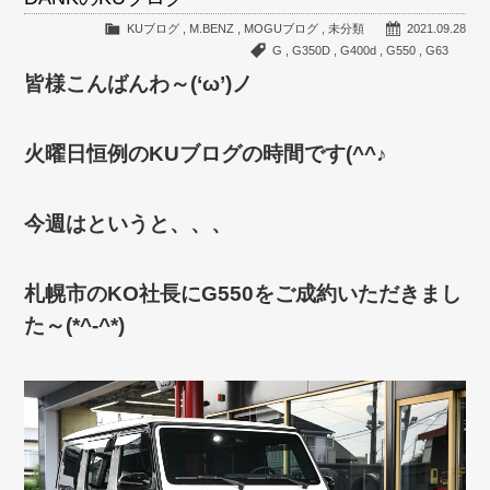
KUブログ
,
M.BENZ
,
MOGUブログ
,
未分類
2021.09.28
G
,
G350D
,
G400d
,
G550
,
G63
皆様こんばんわ～(‘ω’)ノ
火曜日恒例のKUブログの時間です(^^♪
今週はというと、、、
札幌市のKO社長にG550をご成約いただきまし
た～(*^-^*)