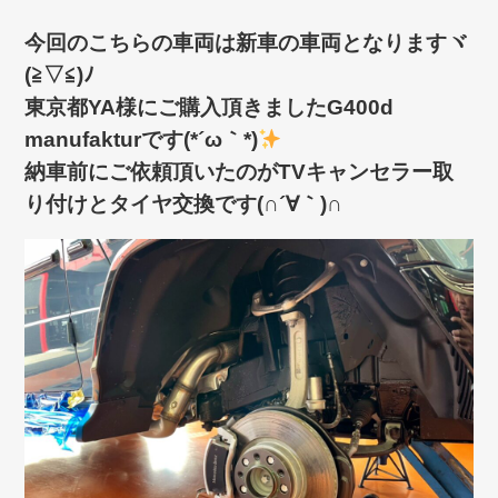
今回のこちらの車両は新車の車両となりますヾ
(≧▽≦)ﾉ
東京都YA様にご購入頂きましたG400d
manufakturです(*´ω｀*)
納車前にご依頼頂いたのがTVキャンセラー取
り付けとタイヤ交換です(∩´∀｀)∩